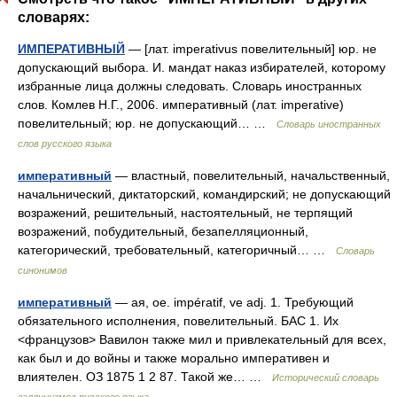
словарях:
ИМПЕРАТИВНЫЙ
— [лат. imperativus повелительный] юр. не
допускающий выбора. И. мандат наказ избирателей, которому
избранные лица должны следовать. Словарь иностранных
слов. Комлев Н.Г., 2006. императивный (лат. imperative)
повелительный; юр. не допускающий… …
Словарь иностранных
слов русского языка
императивный
— властный, повелительный, начальственный,
начальнический, диктаторский, командирский; не допускающий
возражений, решительный, настоятельный, не терпящий
возражений, побудительный, безапелляционный,
категорический, требовательный, категоричный… …
Словарь
синонимов
императивный
— ая, ое. impératif, ve adj. 1. Требующий
обязательного исполнения, повелительный. БАС 1. Их
<французов> Вавилон также мил и привлекательный для всех,
как был и до войны и также морально императивен и
влиятелен. ОЗ 1875 1 2 87. Такой же… …
Исторический словарь