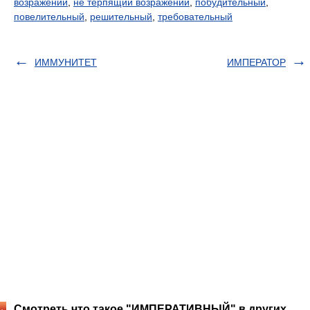
возражений
,
не терпящий возражений
,
побудительный
,
повелительный
,
решительный
,
требовательный
ИММУНИТЕТ
ИМПЕРАТОР
Смотреть что такое "ИМПЕРАТИВНЫЙ" в других